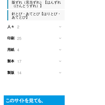
版ずれ（見当ずれ）【はんずれ
（けんとうずれ）】
針とび・あてとび【はりとび・
あてとび】
2
人々
25
印刷
4
用紙
17
製本
14
製版