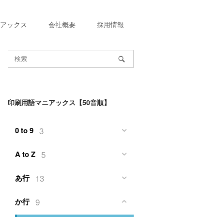
アックス
会社概要
採用情報
印刷用語マニアックス【50音順】
3
0 to 9
5
A to Z
13
あ行
9
か行