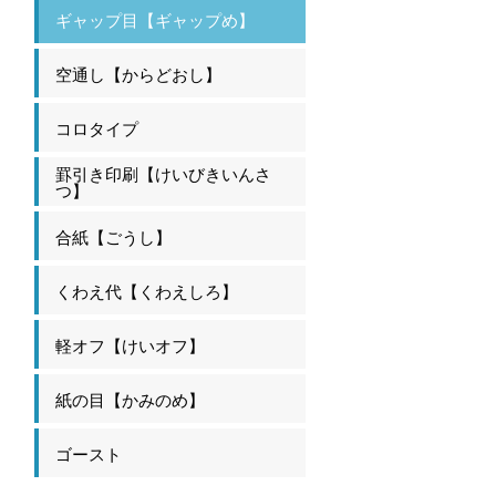
ギャップ目【ギャップめ】
空通し【からどおし】
コロタイプ
罫引き印刷【けいびきいんさ
つ】
合紙【ごうし】
くわえ代【くわえしろ】
軽オフ【けいオフ】
紙の目【かみのめ】
ゴースト