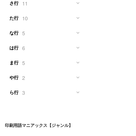
11
さ行
10
た行
5
な行
6
は行
5
ま行
2
や行
3
ら行
印刷用語マニアックス【ジャンル】