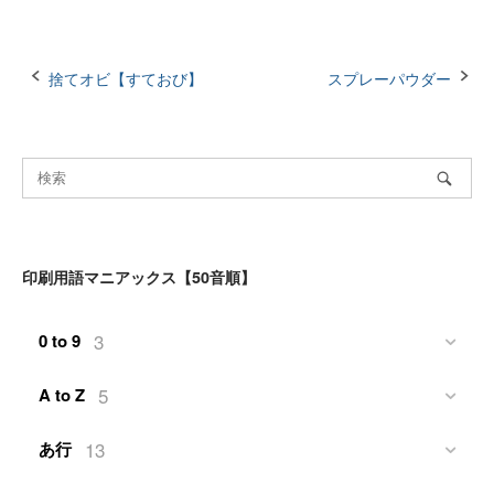
Post
捨てオビ【すておび】
スプレーパウダー
navigation
印刷用語マニアックス【50音順】
3
0 to 9
5
A to Z
13
あ行