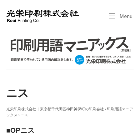
Skip
to
Home
Me
Menu
content
ニス
光栄印刷株式会社｜東京都千代田区神田神保町の印刷会社
›
印刷用語マニア
ックス
›
ニス
■OPニス