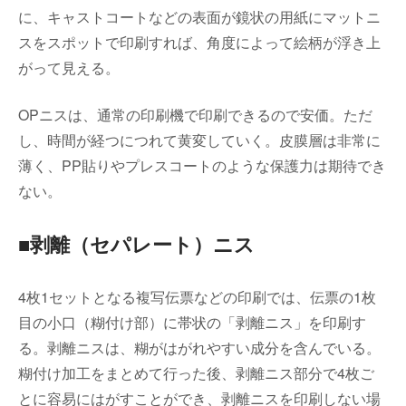
に、キャストコートなどの表面が鏡状の用紙にマットニ
スをスポットで印刷すれば、角度によって絵柄が浮き上
がって見える。
OPニスは、通常の印刷機で印刷できるので安価。ただ
し、時間が経つにつれて黄変していく。皮膜層は非常に
薄く、PP貼りやプレスコートのような保護力は期待でき
ない。
■剥離（セパレート）ニス
4枚1セットとなる複写伝票などの印刷では、伝票の1枚
目の小口（糊付け部）に帯状の「剥離ニス」を印刷す
る。剥離ニスは、糊がはがれやすい成分を含んでいる。
糊付け加工をまとめて行った後、剥離ニス部分で4枚ご
とに容易にはがすことができ、剥離ニスを印刷しない場